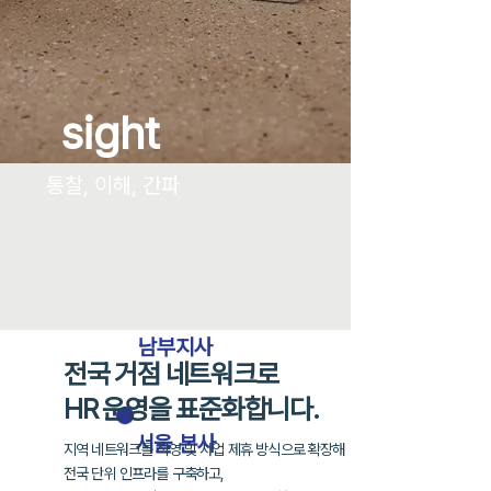
sight
통찰, 이해, 간파
남부지사
전국 거점 네트워크로
HR 운영을 표준화합니다.
​서울 본사
지역 네트워크를 직영 및 사업 제휴 방식으로 확장해
전국 단위 인프라를 구축하고,