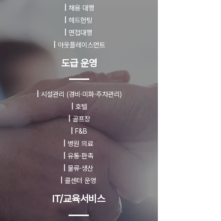
|
채용 대행
|
헤드헌팅
|
면접대행
|
아웃플레이스먼트
도급 운영
|
시설관리
(경비·미화·주차관리)
|
호텔
|
골프장
|
F&B
|
병원 의료
|
유통·판촉
|
물류·생산
|
콜센터 운영
IT/교육서비스